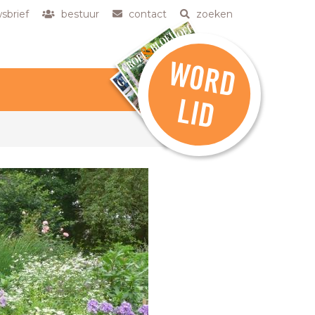
sbrief
bestuur
contact
zoeken
W
O
R
D
L
ID