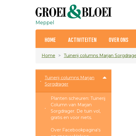
Meppel
HOME
ACTIVITEITEN
OVER ONS
Home
Tuinerij columns Marjan Sorgdrag
Tuinerij columns Marjan
Sorgdrager
Planten scheuren: Tuinerij
Column van Marjan
Sorgdrager. De tuin vol,
gratis en voor niets.
Over Facebookpagina's