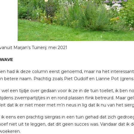
anuit Marjan’s Tuinerij: mei 2021
 WAVE
sen had ik deze column eerst genoemd, maar na het interessante
 betere naam. Prachtig zoals Piet Oudolf en Lianne Pot (grens 
 wel een tijdje over gedaan voor ik ze in de tuin toeliet, ik ben 
ijdens zwempartijtjes in en rond plassen flink betreurd. Maar gelu
eit dat ik er niet meer met m’n neus in lig dat ik nu van het sier
 ik eens een prachtig siergras in een tuin gehad dat zich gedroeg
oef niet uit te leggen, dat dit geen succes was. Vandaar dat ik de
 woekeren.