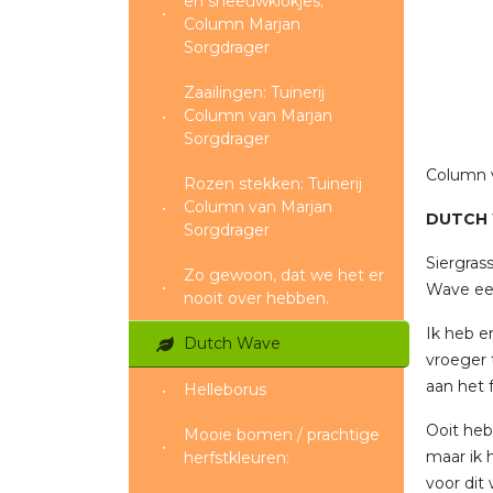
en sneeuwklokjes;
Column Marjan
Sorgdrager
Zaailingen: Tuinerij
Column van Marjan
Sorgdrager
Column v
Rozen stekken: Tuinerij
Column van Marjan
DUTCH
Sorgdrager
Siergras
Zo gewoon, dat we het er
Wave een
nooit over hebben.
Ik heb er
Dutch Wave
vroeger t
aan het f
Helleborus
Ooit heb
Mooie bomen / prachtige
maar ik h
herfstkleuren:
voor dit