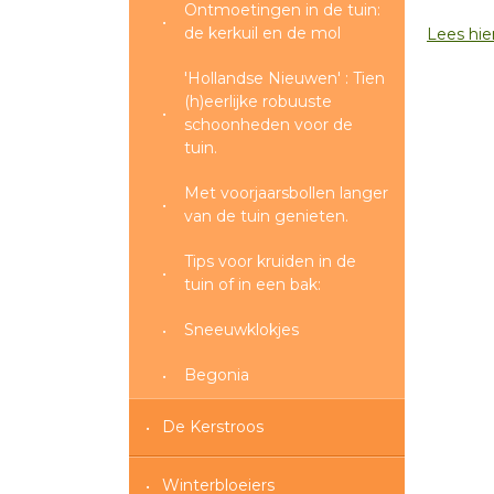
Ontmoetingen in de tuin:
de kerkuil en de mol
Lees hier
'Hollandse Nieuwen' : Tien
(h)eerlijke robuuste
schoonheden voor de
tuin.
Met voorjaarsbollen langer
van de tuin genieten.
Tips voor kruiden in de
tuin of in een bak:
Sneeuwklokjes
Begonia
De Kerstroos
Winterbloeiers