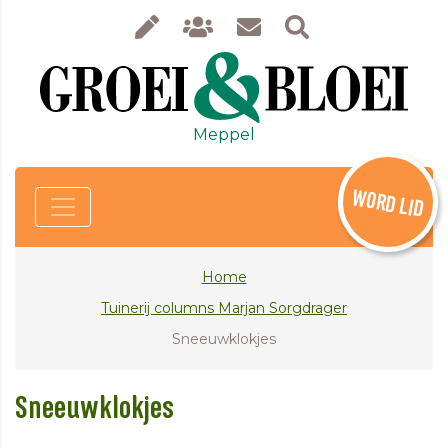
Meppel
WORD LID
Home
Tuinerij columns Marjan Sorgdrager
Sneeuwklokjes
Sneeuwklokjes