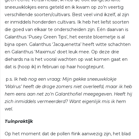
sneeuwklokjes eens geteld en ik kwam op zo’n veertig
verschillende soorten/cultivars. Best veel vind ikzelf, al zijn
er inmiddels honderden cultivars. Ik heb het liefst soorten
die goed van elkaar te onderscheiden zijn. Eén daarvan is
Galanthus ‘Pusey Green Tips’, het eerste bloemetje is al
bijna open. Galanthus ‘Jacquenetta’ heeft witte schachten
en Galanthus ‘Maximus’ doet leuk mee. Op deze drie
diehards na is het vooral wachten op wat komen gaat en
dat is (hoop ik) in februari op haar hoogtepunt.
p.s.
Ik heb nog een vraag: Mijn gekke sneeuwklokje
‘Walrus’ heeft de droge zomers niet overleefd, maar ik heb
hem eens aan net zo’n Galanthofiel meegegeven. Heeft hij
zich inmiddels vermeerderd? Want eigenlijk mis ik hem
wel.
Tuinpraktijk
Op het moment dat de pollen flink aanwezig zijn, het blad