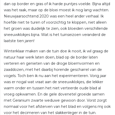
dan op border en gras of ik harde puntjes voelde. Bijna altijd
was het raak, maar op de bloei moest ik nog lang wachten.
Nieuwjaarsochtend 2020 was een heel ander verhaal. Ik
hoefde niet te turen of voorzichtig te kloppen, niet alleen
het groen was duidelijk te zien, ook bloeiden verschillende
sneeuwklokjes bijna. Wat is het tuinseizoen veranderd de
laatste tien jaren!
Winterklaar maken van de tuin doe ik nooit, ik wil graag de
natuur haar werk laten doen, blad op de border laten
verteren en genieten van de droge bloemvormen en
zaaddozen, met het daarbij horende gescharrel van de
vogels. Toch ben ik nu aan het experimenteren. Vorig jaar
was er nogal wat vraat aan de sneeuwklokjes, die lekker
warm onder en tussen het niet verteerde oude blad al
vroeg opkwamen. En de gele dovenetel groeide samen
met Geranium zwarte weduwe gewoon door. Vorst zorgt
normaal voor het afsterven van het blad en volgens mij ook
voor het decimeren van het slakkenleger in de tuin.