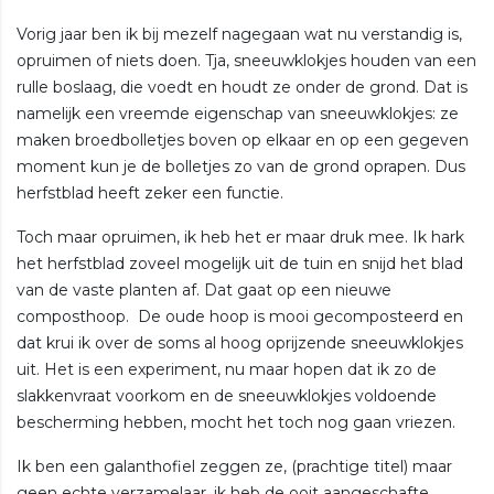
Vorig jaar ben ik bij mezelf nagegaan wat nu verstandig is,
opruimen of niets doen. Tja, sneeuwklokjes houden van een
rulle boslaag, die voedt en houdt ze onder de grond. Dat is
namelijk een vreemde eigenschap van sneeuwklokjes: ze
maken broedbolletjes boven op elkaar en op een gegeven
moment kun je de bolletjes zo van de grond oprapen. Dus
herfstblad heeft zeker een functie.
Toch maar opruimen, ik heb het er maar druk mee. Ik hark
het herfstblad zoveel mogelijk uit de tuin en snijd het blad
van de vaste planten af. Dat gaat op een nieuwe
composthoop. De oude hoop is mooi gecomposteerd en
dat krui ik over de soms al hoog oprijzende sneeuwklokjes
uit. Het is een experiment, nu maar hopen dat ik zo de
slakkenvraat voorkom en de sneeuwklokjes voldoende
bescherming hebben, mocht het toch nog gaan vriezen.
Ik ben een galanthofiel zeggen ze, (prachtige titel) maar
geen echte verzamelaar, ik heb de ooit aangeschafte