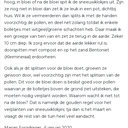
hoog, in bloei of na de bloei spit ik de sneeuwklokjes uit. Zijn
ze nog niet in bloei dan zet ik ze leuk in een pot, dichtbij
huis. Wil ik ze vermeerderen dan splits ik met de handen
voorzichtig de pollen, en deel net zolang totdat ik enkele
bolletjes met witgeel/groene schachten heb. Daar maak ik
een groepje van tien van en zet ze terug in de aarde. Zeker
10 cm diep. Ik zorg ervoor dat die aarde lekker rul is;
doorspitten met compost en op het zand Bentoniet
(Kleimineraal) erdoorheen.
Ook als je dit splitsen voor de bloei doet, groeien ze
gewoon door, wel voorzichtig zijn met het splitsen van de
pollen. Dit voor de bloei doen is beslist goed voor pollen
waarvan je de bolletjes boven de grond ziet uitsteken, die
moeten nodig verplant worden. Waarom wacht ik niet tot
na de bloei? Dat is namelijk de gouden regel voor het
verplanten van sneeuwklokjes; tja dan is het maart en
vraagt de rest van de tuin heel veel aandacht.
Marjan Sorgdrager, 6 januari 2020