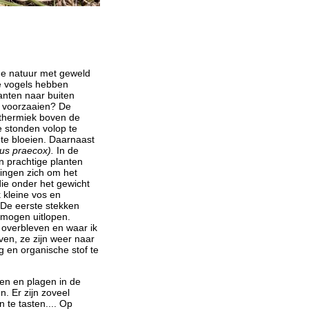
e natuur met geweld
de vogels hebben
anten naar buiten
t voorzaaien? De
thermiek boven de
e stonden volop te
 te bloeien. Daarnaast
us praecox).
In de
in prachtige planten
ingen zich om het
die onder het gewicht
k kleine vos en
 De eerste stekken
t mogen uitlopen.
 overbleven en waar ik
en, ze zijn weer naar
 en organische stof te
ten en plagen in de
. Er zijn zoveel
 te tasten.... Op