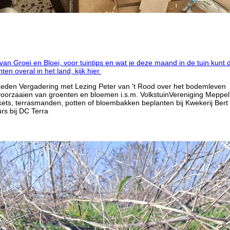
 van Groei en Bloei, voor tuintips en wat je deze maand in de tuin kunt 
n overal in het land, kijk hier
den Vergadering met Lezing Peter van 't Rood over het bodemleven
orzaaien van groenten en bloemen i.s.m. VolkstuinVereniging Meppel
kets, terrasmanden, potten of bloembakken beplanten bij Kwekerij Bert
rs bij DC Terra