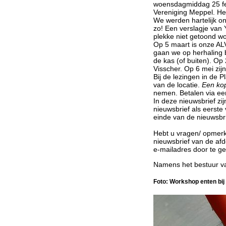
woensdagmiddag 25 feb
Vereniging Meppel. He
We werden hartelijk o
zo! Een verslagje van 
plekke niet getoond wo
Op 5 maart is onze AL
gaan we op herhaling b
de kas (of buiten). Op
Visscher. Op 6 mei zijn
Bij de lezingen in de 
van de locatie.
Een kop
nemen. Betalen via e
In deze nieuwsbrief zi
nieuwsbrief als eerste
einde van de nieuwsbri
Hebt u vragen/ opmerki
nieuwsbrief van de af
e-mailadres door te ge
Namens het bestuur va
Foto: Workshop enten bij