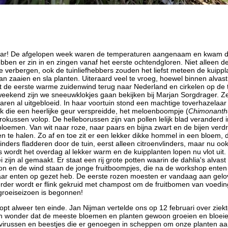
rjaar! De afgelopen week waren de temperaturen aangenaam en kwam d
ebben er zin in en zingen vanaf het eerste ochtendgloren. Niet alleen 
 verbergen, ook de tuinliefhebbers zouden het liefst meteen de kuippl
an zaaien en sla planten. Uiteraard veel te vroeg, hoewel binnen alvas
de eerste warme zuidenwind terug naar Nederland en cirkelen op de 
weekend zijn we sneeuwklokjes gaan bekijken bij Marjan Sorgdrager. Z
aren al uitgebloeid. In haar voortuin stond een machtige toverhazelaar
uik die een heerlijke geur verspreidde, het meloenboompje (
Chimonanth
rokussen volop. De helleborussen zijn van pollen lelijk blad veranderd 
oemen. Van wit naar roze, naar paars en bijna zwart en de bijen verdr
en te halen. Zo af en toe zit er een lekker dikke hommel in een bloem, 
inders fladderen door de tuin, eerst alleen citroenvlinders, maar nu oo
wordt het overdag al lekker warm en de kuipplanten lopen nu vlot uit.
i zijn al gemaakt. Er staat een rij grote potten waarin de dahlia's alvas
zon en de wind staan de jonge fruitboompjes, die na de workshop enten
ar enten op gezet heb. De eerste rozen moesten er vandaag aan gelov
der wordt er flink gekruid met champost om de fruitbomen van voeding
 groeiseizoen is begonnen!
opt alweer ten einde. Jan Nijman vertelde ons op 12 februari over ziek
 een wonder dat de meeste bloemen en planten gewoon groeien en bloeien
virussen en beestjes die er genoegen in scheppen om onze planten aan