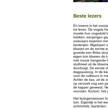
Beste lezers
En ineens is het voo
tot leven. De vogels h
moeite hun ongeduld te
trekken, eenjarigen ga
ooievaars kwamen met 
landerijen. Afgelopen 
bloeien en de eerste w
groeide een flinke str
eigen tuin bloeien de k
met mooie hangende bl
stuifmeel uit de bloem
doorbuigt. De eerste vl
dagpauwoog. In de kas 
voor de ruilbeurs in me
Achter de kas, uit de 
op verzoek nog een pa
de kapper geweest. Ver
voorzien. Kortom: het
Het lezingenseizoen lo
tuin. Eigenlijk is het
schimmels, bacterien, 