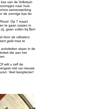
kas van de Volkstuin
boompjes naar huis.
n prima samenwerking
or de zonnige kas ter
t Rood. Op 7 maart
en te gaan zaaien in
j, gaan vullen bij Bert
gd door de uitbaters
tant geld
mee te
ctiviteiten staan in de
viteit die aan het
ten.
 wilt u zelf de
vergeet niet uw nieuwe
ren. Veel leesplezier!