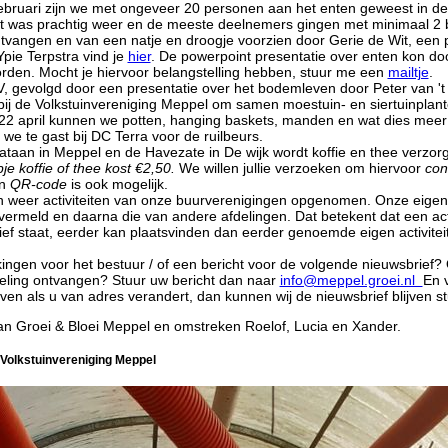
ruari zijn we met ongeveer 20 personen aan het enten geweest in de 
t was prachtig weer en de meeste deelnemers gingen met minimaal 2 
ntvangen en van een natje en droogje voorzien door Gerie de Wit, ee
Ypie Terpstra vind je
hier
. De powerpoint presentatie over enten kon do
rden. Mocht je hiervoor belangstelling hebben, stuur me een
mailtje
.
V, gevolgd door een presentatie over het bodemleven door Peter van '
ij de Volkstuinvereniging Meppel om samen moestuin- en siertuinplant
 22 april kunnen we potten, hanging baskets, manden en wat dies meer zi
 we te gast bij DC Terra voor de ruilbeurs.
Plataan in Meppel en de Havezate in De wijk wordt koffie en thee verzor
je koffie of thee kost €2,50.
We willen jullie verzoeken om hiervoor
con
en
QR-code
is ook mogelijk.
jn weer activiteiten van onze buurverenigingen opgenomen. Onze eigen a
 vermeld en daarna die van andere afdelingen. Dat betekent dat een acti
ef staat, eerder kan plaatsvinden dan eerder genoemde eigen activitei
ngen voor het bestuur / of een bericht voor de volgende nieuwsbrief? Of
deling ontvangen? Stuur uw bericht dan naar
info@meppel.groei.nl
En 
ven als u van adres verandert, dan kunnen wij de nieuwsbrief blijven stu
n Groei & Bloei Meppel en omstreken Roelof, Lucia en Xander.
 Volkstuinvereniging Meppel